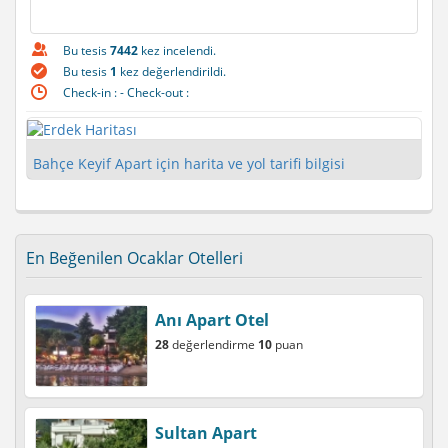
Bu tesis
7442
kez incelendi.
Bu tesis
1
kez değerlendirildi.
Check-in :
- Check-out :
Bahçe Keyif Apart için harita ve yol tarifi bilgisi
En Beğenilen Ocaklar Otelleri
Anı Apart Otel
28
değerlendirme
10
puan
Sultan Apart