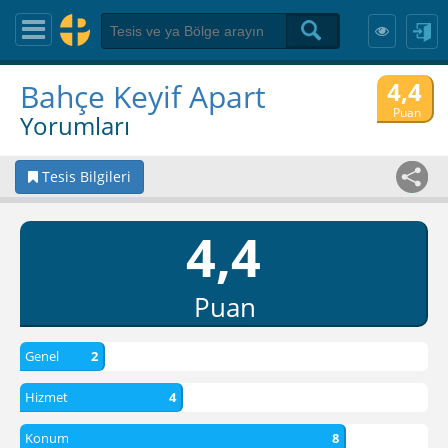
4,4
Bahçe Keyif Apart
Puan
Yorumları
Tesis Bilgileri
4,4
Puan
Genel
2
Hizmet
4
Konum
8